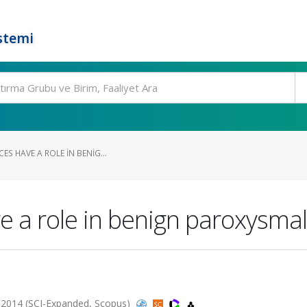
stemi
ES HAVE A ROLE IN BENIG...
e a role in benign paroxysmal
 2014 (SCI-Expanded, Scopus)