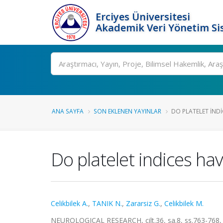
Erciyes Üniversitesi
Akademik Veri Yönetim Si
Ara
ANA SAYFA
SON EKLENEN YAYINLAR
DO PLATELET INDIC
Do platelet indices hav
Celikbilek A.
,
TANIK N.
,
Zararsiz G.
,
Celikbilek M.
NEUROLOGICAL RESEARCH, cilt.36, sa.8, ss.763-768,