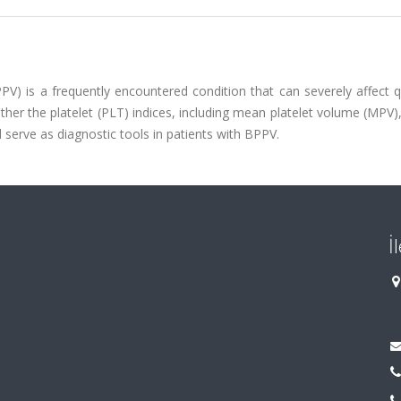
PV) is a frequently encountered condition that can severely affect q
ther the platelet (PLT) indices, including mean platelet volume (MPV),
d serve as diagnostic tools in patients with BPPV.
İ