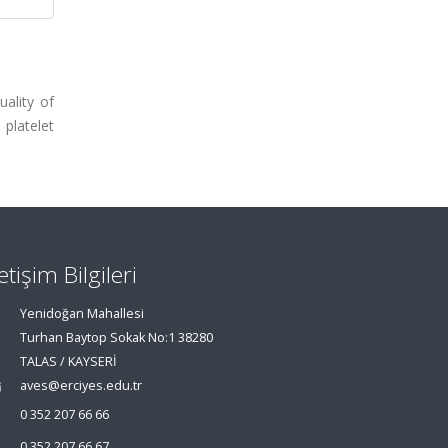
uality of
 platelet
letişim Bilgileri
Yenidoğan Mahallesi
Turhan Baytop Sokak No:1 38280
TALAS / KAYSERİ
aves@erciyes.edu.tr
0 352 207 66 66
0 352 207 66 67