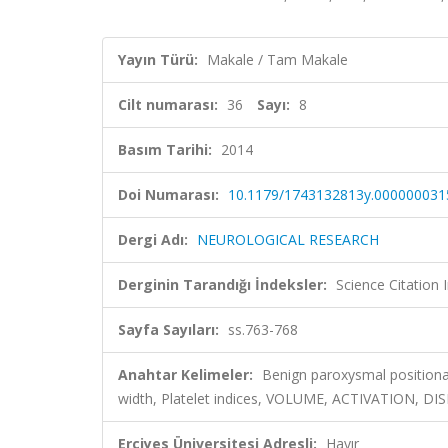
Yayın Türü:
Makale / Tam Makale
Cilt numarası:
36
Sayı:
8
Basım Tarihi:
2014
Doi Numarası:
10.1179/1743132813y.000000031
Dergi Adı:
NEUROLOGICAL RESEARCH
Derginin Tarandığı İndeksler:
Science Citation
Sayfa Sayıları:
ss.763-768
Anahtar Kelimeler:
Benign paroxysmal positional 
width, Platelet indices, VOLUME, ACTIVATION, 
Erciyes Üniversitesi Adresli:
Hayır