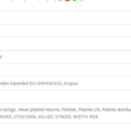
5
 Index Expanded (SCI-EXPANDED), Scopus
vertigo, Mean platelet volume, Platelet, Platelet crit, Platelet distrib
DISEASES, OTOCONIA, VALUES, STROKE, WIDTH, RISK