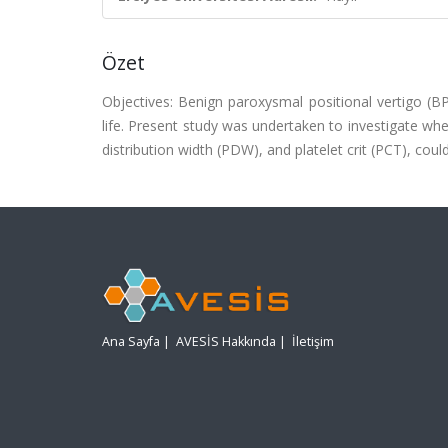
Özet
Objectives: Benign paroxysmal positional vertigo (BP
life. Present study was undertaken to investigate whe
distribution width (PDW), and platelet crit (PCT), coul
Ana Sayfa
|
AVESİS Hakkında
|
İletişim