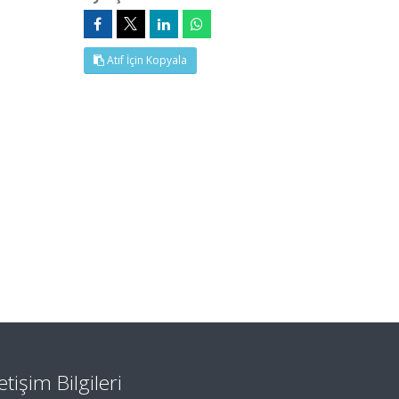
Atıf İçin Kopyala
letişim Bilgileri