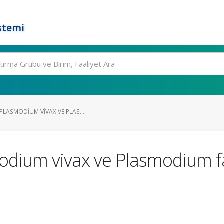
stemi
PLASMODIUM VIVAX VE PLAS...
modium vivax ve Plasmodium f