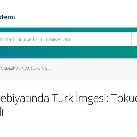
stemi
ON EDEBIYATINDA TÜRK İMG...
ebiyatında Türk İmgesi: Tokud
ı