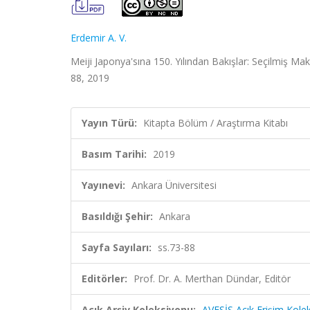
Erdemir A. V.
Meiji Japonya'sına 150. Yılından Bakışlar: Seçilmiş Mak
88, 2019
Yayın Türü:
Kitapta Bölüm / Araştırma Kitabı
Basım Tarihi:
2019
Yayınevi:
Ankara Üniversitesi
Basıldığı Şehir:
Ankara
Sayfa Sayıları:
ss.73-88
Editörler:
Prof. Dr. A. Merthan Dündar, Editör
Açık Arşiv Koleksiyonu:
AVESİS Açık Erişim Kole