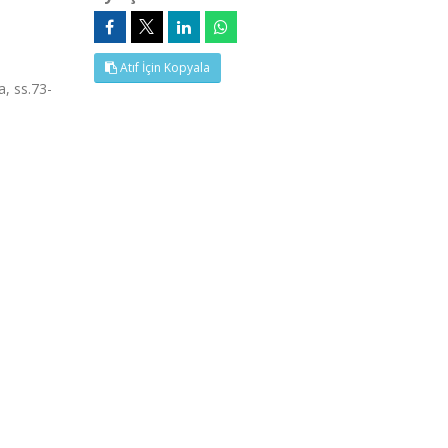
Atıf İçin Kopyala
a, ss.73-