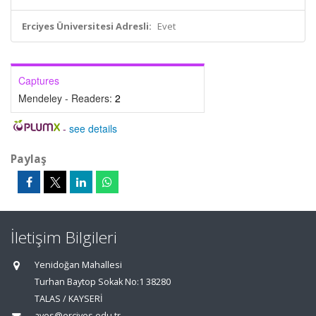
Erciyes Üniversitesi Adresli:
Evet
Captures
Mendeley - Readers:
2
-
see details
Paylaş
İletişim Bilgileri
Yenidoğan Mahallesi
Turhan Baytop Sokak No:1 38280
TALAS / KAYSERİ
aves@erciyes.edu.tr