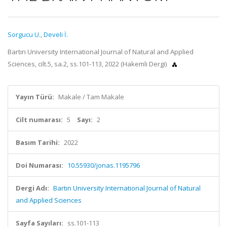
Sorgucu U.
,
Develi İ.
Bartın University International Journal of Natural and Applied
Sciences, cilt.5, sa.2, ss.101-113, 2022 (Hakemli Dergi)
Yayın Türü:
Makale / Tam Makale
Cilt numarası:
5
Sayı:
2
Basım Tarihi:
2022
Doi Numarası:
10.55930/jonas.1195796
Dergi Adı:
Bartın University International Journal of Natural
and Applied Sciences
Sayfa Sayıları:
ss.101-113