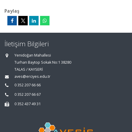
Paylaş
İletişim Bilgileri
Yenidoğan Mahallesi
Turhan Baytop Sokak No:1 38280
TALAS / KAYSERİ
aves@erciyes.edu.tr
0 352 207 66 66
0 352 207 66 67
0 352 437 49 31