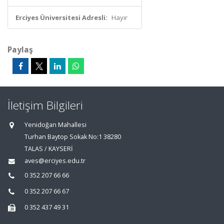
Erciyes Üniversitesi Adresli:
Hayır
Paylaş
İletişim Bilgileri
Yenidoğan Mahallesi
Turhan Baytop Sokak No:1 38280
TALAS / KAYSERİ
aves@erciyes.edu.tr
0 352 207 66 66
0 352 207 66 67
0 352 437 49 31