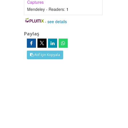
Captures
Mendeley - Readers:
1
-
see details
Paylaş
Atıf İçin Kopyala