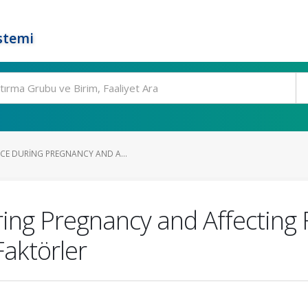
stemi
CE DURING PREGNANCY AND A...
ng Pregnancy and Affecting F
Faktörler