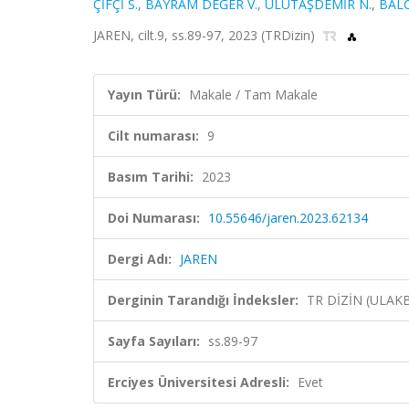
ÇİFÇİ S.
,
BAYRAM DEĞER V.
,
ULUTAŞDEMİR N.
,
BALC
JAREN, cilt.9, ss.89-97, 2023 (TRDizin)
Yayın Türü:
Makale / Tam Makale
Cilt numarası:
9
Basım Tarihi:
2023
Doi Numarası:
10.55646/jaren.2023.62134
Dergi Adı:
JAREN
Derginin Tarandığı İndeksler:
TR DİZİN (ULAK
Sayfa Sayıları:
ss.89-97
Erciyes Üniversitesi Adresli:
Evet