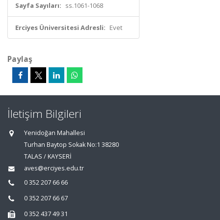
Sayfa Sayıları:
ss.1061-1068
Erciyes Üniversitesi Adresli:
Evet
Paylaş
İletişim Bilgileri
Yenidoğan Mahallesi
Turhan Baytop Sokak No:1 38280
TALAS / KAYSERİ
aves@erciyes.edu.tr
0 352 207 66 66
0 352 207 66 67
0 352 437 49 31