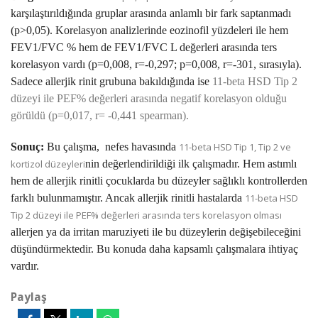
karşılaştırıldığında gruplar arasında anlamlı bir fark saptanmadı
(p>0,05). Korelasyon analizlerinde eozinofil yüzdeleri ile hem
FEV1/FVC % hem de FEV1/FVC L değerleri arasında ters
korelasyon vardı (p=0,008, r=-0,297; p=0,008, r=-301, sırasıyla).
Sadece allerjik rinit grubuna bakıldığında ise
11-beta HSD Tip 2
düzeyi ile PEF% değerleri arasında negatif korelasyon olduğu
görüldü (p=0,017, r= -0,441 spearman).
Sonuç:
Bu çalışma, nefes havasında
11-beta HSD Tip 1, Tip 2 ve
kortizol düzeyleri
nin değerlendirildiği ilk çalışmadır. Hem astımlı
hem de allerjik rinitli çocuklarda bu düzeyler sağlıklı kontrollerden
farklı bulunmamıştır. Ancak allerjik rinitli hastalarda
11-beta HSD
Tip 2 düzeyi ile PEF% değerleri arasında ters korelasyon olması
allerjen ya da irritan maruziyeti ile bu düzeylerin değişebileceğini
düşündürmektedir. Bu konuda daha kapsamlı çalışmalara ihtiyaç
vardır.
Paylaş