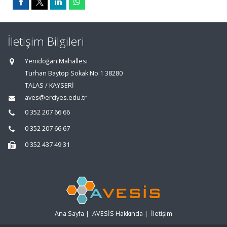
İletişim Bilgileri
Yenidoğan Mahallesi
Turhan Baytop Sokak No:1 38280
TALAS / KAYSERİ
aves@erciyes.edu.tr
0 352 207 66 66
0 352 207 66 67
0 352 437 49 31
Ana Sayfa
|
AVESİS Hakkında
|
İletişim