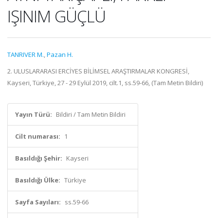
IŞINIM GÜÇLÜ
TANRIVER M.
,
Pazan H.
2. ULUSLARARASI ERCİYES BİLİMSEL ARAŞTIRMALAR KONGRESİ,
Kayseri, Türkiye, 27 - 29 Eylül 2019, cilt.1, ss.59-66, (Tam Metin Bildiri)
Yayın Türü:
Bildiri / Tam Metin Bildiri
Cilt numarası:
1
Basıldığı Şehir:
Kayseri
Basıldığı Ülke:
Türkiye
Sayfa Sayıları:
ss.59-66