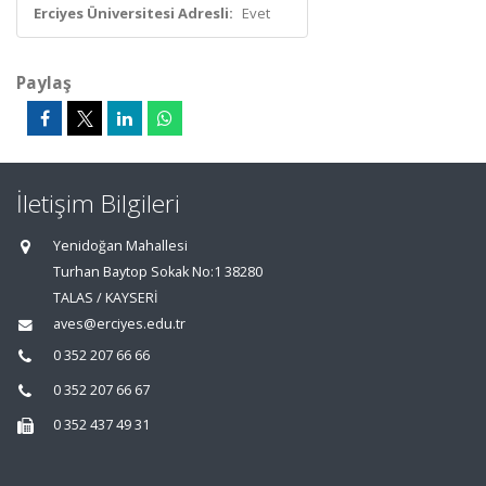
Erciyes Üniversitesi Adresli:
Evet
Paylaş
İletişim Bilgileri
Yenidoğan Mahallesi
Turhan Baytop Sokak No:1 38280
TALAS / KAYSERİ
aves@erciyes.edu.tr
0 352 207 66 66
0 352 207 66 67
0 352 437 49 31