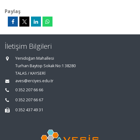
Paylaş
İletişim Bilgileri
Yenidoğan Mahallesi
Turhan Baytop Sokak No:1 38280
TALAS / KAYSERİ
aves@erciyes.edu.tr
0 352 207 66 66
0 352 207 66 67
0 352 437 49 31