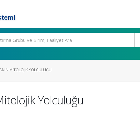
stemi
NIN MITOLOJIK YOLCULUĞU
tolojik Yolculuğu