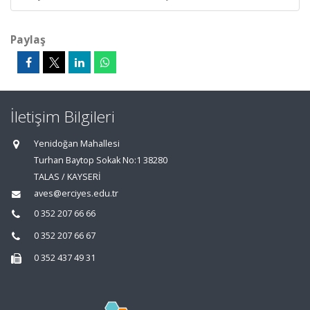
Paylaş
İletişim Bilgileri
Yenidoğan Mahallesi
Turhan Baytop Sokak No:1 38280
TALAS / KAYSERİ
aves@erciyes.edu.tr
0 352 207 66 66
0 352 207 66 67
0 352 437 49 31