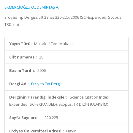
EKMEKÇİOĞLU O.
,
DEMİRTAŞ A.
Erciyes Tıp Dergisi, cilt.28, ss.220-225, 2006 (SCI-Expanded, Scopus,
TRDizin)
Yayın Türü:
Makale / Tam Makale
Cilt numarası:
28
Basım Tarihi:
2006
Dergi Adı:
Erciyes Tıp Dergisi
Derginin Tarandığı İndeksler:
Science Citation Index
Expanded (SCI-EXPANDED), Scopus, TR DİZİN (ULAKBİM)
Sayfa Sayıları:
ss.220-225
Erciyes Üniversitesi Adresli:
Hayır