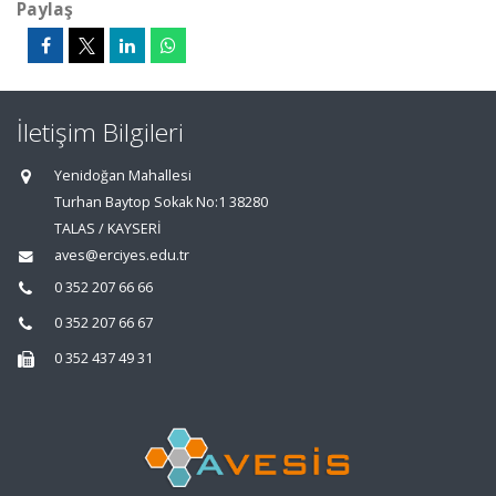
Paylaş
İletişim Bilgileri
Yenidoğan Mahallesi
Turhan Baytop Sokak No:1 38280
TALAS / KAYSERİ
aves@erciyes.edu.tr
0 352 207 66 66
0 352 207 66 67
0 352 437 49 31