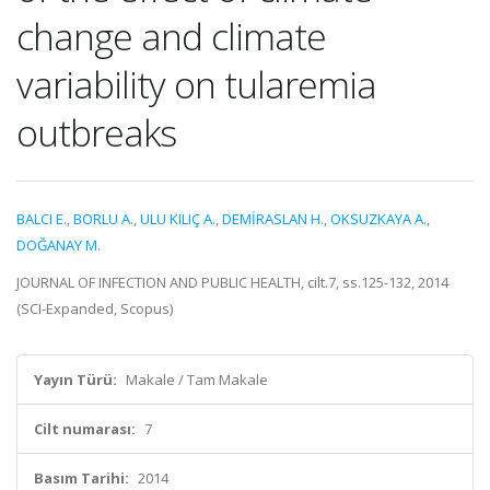
change and climate
variability on tularemia
outbreaks
BALCI E.
,
BORLU A.
,
ULU KILIÇ A.
,
DEMİRASLAN H.
,
OKSUZKAYA A.
,
DOĞANAY M.
JOURNAL OF INFECTION AND PUBLIC HEALTH, cilt.7, ss.125-132, 2014
(SCI-Expanded, Scopus)
Yayın Türü:
Makale / Tam Makale
Cilt numarası:
7
Basım Tarihi:
2014