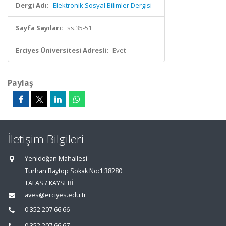
Dergi Adı:
Elektronik Sosyal Bilimler Dergisi
Sayfa Sayıları:
ss.35-51
Erciyes Üniversitesi Adresli:
Evet
Paylaş
İletişim Bilgileri
Yenidoğan Mahallesi
Turhan Baytop Sokak No:1 38280
TALAS / KAYSERİ
aves@erciyes.edu.tr
0 352 207 66 66
0 352 207 66 67