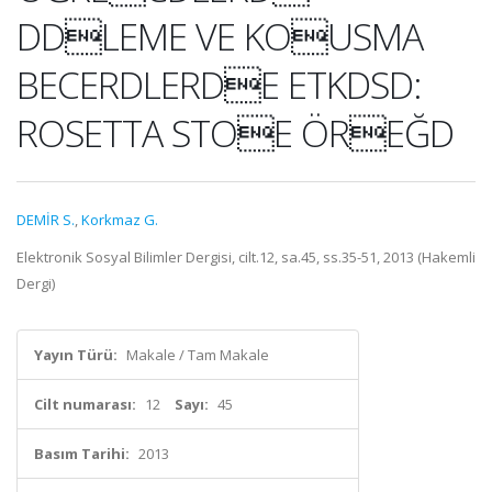
DDLEME VE KOUSMA
BECERDLERDE ETKDSD:
ROSETTA STOE ÖREĞD
DEMİR S.
,
Korkmaz G.
Elektronik Sosyal Bilimler Dergisi, cilt.12, sa.45, ss.35-51, 2013 (Hakemli
Dergi)
Yayın Türü:
Makale / Tam Makale
Cilt numarası:
12
Sayı:
45
Basım Tarihi:
2013