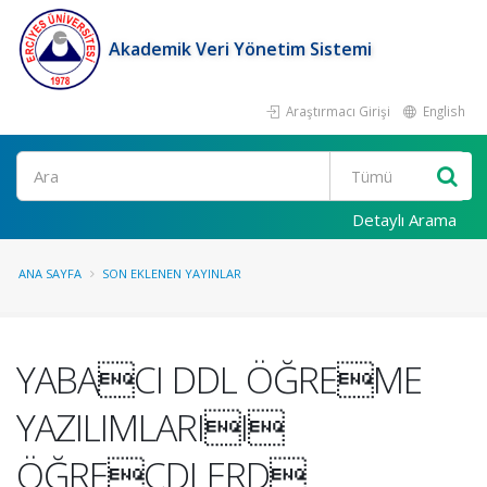
Akademik Veri Yönetim Sistemi
Araştırmacı Girişi
English
Ara
Detaylı Arama
ANA SAYFA
SON EKLENEN YAYINLAR
YABACI DDL ÖĞREME
YAZILIMLARII
ÖĞRECDLERD