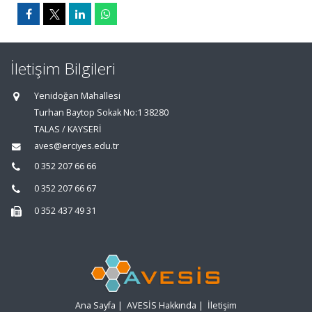
İletişim Bilgileri
Yenidoğan Mahallesi
Turhan Baytop Sokak No:1 38280
TALAS / KAYSERİ
aves@erciyes.edu.tr
0 352 207 66 66
0 352 207 66 67
0 352 437 49 31
Ana Sayfa
|
AVESİS Hakkında
|
İletişim