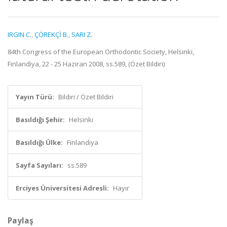
IRGIN C.
,
ÇÖREKÇİ B.
,
SARI Z.
84th Congress of the European Orthodontic Society, Helsinki,
Finlandiya, 22 - 25 Haziran 2008, ss.589, (Özet Bildiri)
Yayın Türü:
Bildiri / Özet Bildiri
Basıldığı Şehir:
Helsinki
Basıldığı Ülke:
Finlandiya
Sayfa Sayıları:
ss.589
Erciyes Üniversitesi Adresli:
Hayır
Paylaş