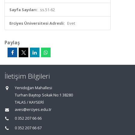
Sayfa Sayıları:
ss.51-62
Erciyes Üniversitesi Adresli:
Evet
Paylaş
İletişim Bilgileri
Yenidoğan Mahallesi
Turhan Baytop Sokak No:1 38280
TALAS / KAYSERİ
aves@erciyes.edu.tr
0 352 207 66 66
0 352 207 66 67