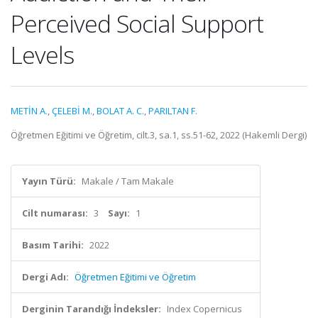
Perceived Social Support
Levels
METİN A.
,
ÇELEBİ M.
,
BOLAT A. C.
,
PARILTAN F.
Öğretmen Eğitimi ve Öğretim, cilt.3, sa.1, ss.51-62, 2022 (Hakemli Dergi)
Yayın Türü:
Makale / Tam Makale
Cilt numarası:
3
Sayı:
1
Basım Tarihi:
2022
Dergi Adı:
Öğretmen Eğitimi ve Öğretim
Derginin Tarandığı İndeksler:
Index Copernicus