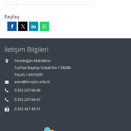
Paylaş
İletişim Bilgileri
Yenidoğan Mahallesi
Turhan Baytop Sokak No:1 38280
TALAS / KAYSERİ
aves@erciyes.edu.tr
0 352 207 66 66
0 352 207 66 67
0 352 437 49 31