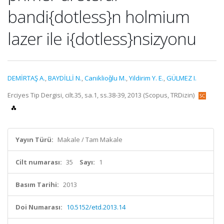
bandi{dotless}n holmium
lazer ile i{dotless}nsizyonu
DEMİRTAŞ A.
,
BAYDİLLİ N.
,
Caniklioǧlu M.
,
Yildirim Y. E.
,
GÜLMEZ I.
Erciyes Tip Dergisi, cilt.35, sa.1, ss.38-39, 2013 (Scopus, TRDizin)
Yayın Türü:
Makale / Tam Makale
Cilt numarası:
35
Sayı:
1
Basım Tarihi:
2013
Doi Numarası:
10.5152/etd.2013.14