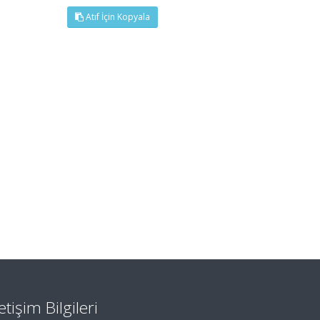
Atıf İçin Kopyala
letişim Bilgileri