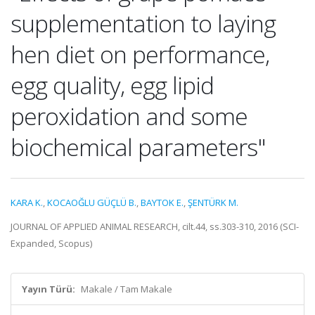
supplementation to laying
hen diet on performance,
egg quality, egg lipid
peroxidation and some
biochemical parameters"
KARA K.
,
KOCAOĞLU GÜÇLÜ B.
,
BAYTOK E.
,
ŞENTÜRK M.
JOURNAL OF APPLIED ANIMAL RESEARCH, cilt.44, ss.303-310, 2016 (SCI-
Expanded, Scopus)
Yayın Türü:
Makale / Tam Makale