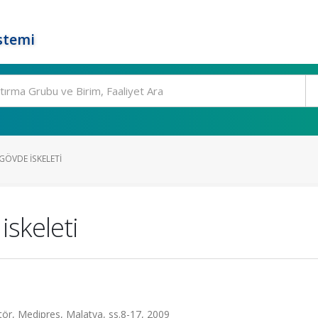
stemi
GÖVDE ISKELETI
iskeleti
ör, Medipres, Malatya, ss.8-17, 2009