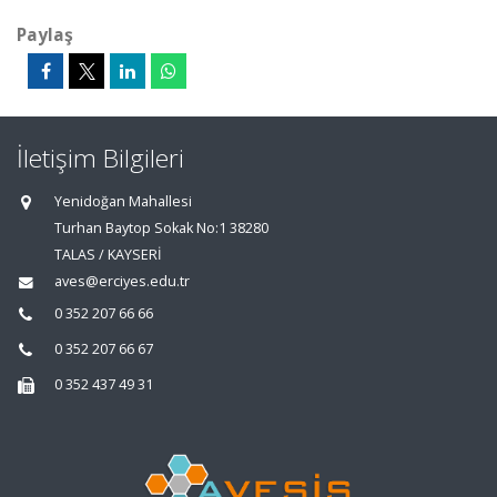
Paylaş
İletişim Bilgileri
Yenidoğan Mahallesi
Turhan Baytop Sokak No:1 38280
TALAS / KAYSERİ
aves@erciyes.edu.tr
0 352 207 66 66
0 352 207 66 67
0 352 437 49 31