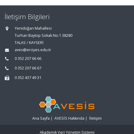
İletişim Bilgileri
Yenidoğan Mahallesi
Turhan Baytop Sokak No:1 38280
TALAS / KAYSERİ
aves@erciyes.edu.tr
0 352 207 66 66
0 352 207 66 67
0 352 437 49 31
Ana Sayfa
|
AVESİS Hakkında
|
İletişim
Akademik Veri Yönetim Sistemi