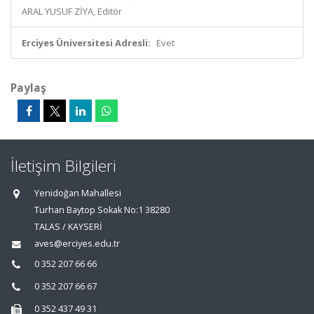
ARAL YUSUF ZİYA, Editör
Erciyes Üniversitesi Adresli:
Evet
Paylaş
İletişim Bilgileri
Yenidoğan Mahallesi
Turhan Baytop Sokak No:1 38280
TALAS / KAYSERİ
aves@erciyes.edu.tr
0 352 207 66 66
0 352 207 66 67
0 352 437 49 31