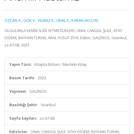
ÖZCAN A.
,
GÖK V.
,
YILMAZ E.
,
ÜNAL E.
,
KARAKÜKCÜ M.
OLGULARLA KEMİK İLİĞİ YETMEZLİKLERİ, ÜNAL CANGÜL ŞULE, ATAY
DİDEM, BAYHAN TURAN, ARAL YUSUF ZİYA, Editör, GALENOS, İstanbul,
ss.67-68, 2023
Yayın Türü:
Kitapta Bölüm / Mesleki Kitap
Basım Tarihi:
2023
Yayınevi:
GALENOS
Basıldığı Şehir:
İstanbul
Sayfa Sayıları:
ss.67-68
Editörler:
ÜNAL CANGÜL ŞULE, ATAY DİDEM, BAYHAN TURAN,