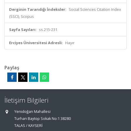
Derginin Tarandığı İndeksler:
Social Sciences Citation Index
(SSCI), Scopus
Sayfa Sayıları:
ss.215-231
Erciyes Üniversitesi Adresli:
Hayır
Paylaş
İletişim Bilgileri
Yenidoğan Mahallesi
Turhan Baytop Sokak No:1 38280
TALAS / KAYSERİ