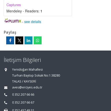
Captures
Mendeley - Readers:
1
-
see details
Paylaş
İletişim Bilgileri
Yenidoğan Mahallesi
Turhan Baytop Sokak No:1 38280
TALAS / KAYSERİ
aves@erciyes.edu.tr
0 352 207 66 66
0 352 207 66 67
0 352 437 49 31