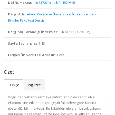
Doi Numarası:
10.33707/akuiibfd.1529696
Dergi Adı:
Afyon Kocatepe Üniversitesi İktisadi ve İdari
Bilimler Fakültesi Dergisi
Derginin Tarandığı İndeksler:
TR DİZİN (ULAKBİM)
Sayfa Sayıları:
ss.1-13
Erciyes Üniversitesi Adresli:
Evet
Özet
Türkçe
İngilizce
Doğrudan yabancı sermaye yatırımlarının ev sahibi ülke
ekonomisine etkilerinin çok çeşitli faktörlere göre farklılık
gösterdiği bilinmektedir. Bu faktörleri ele alan birçok çalışma
bulunmasına rağmen, literatürde söz konusu etkiler üzerine