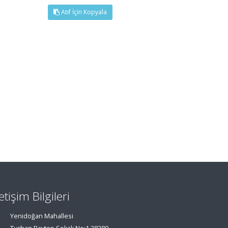
Atıf İçin Kopyala
letişim Bilgileri
Yenidoğan Mahallesi