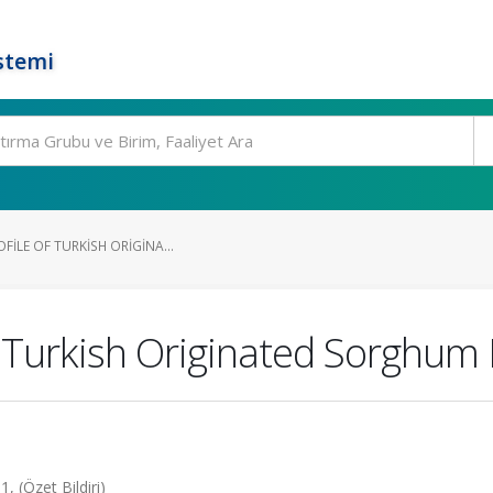
stemi
FILE OF TURKISH ORIGINA...
of Turkish Originated Sorghum 
 (Özet Bildiri)