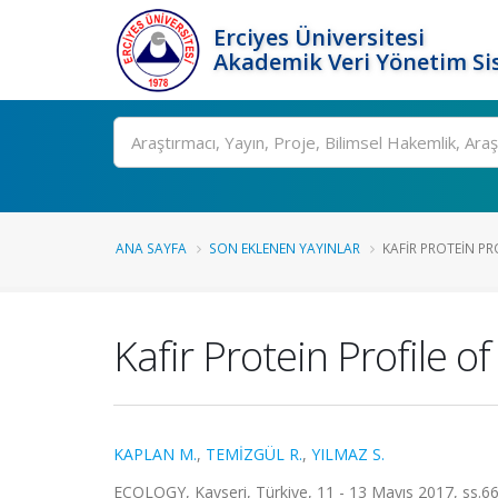
Erciyes Üniversitesi
Akademik Veri Yönetim Si
Ara
ANA SAYFA
SON EKLENEN YAYINLAR
KAFIR PROTEIN PRO
Kafir Protein Profile 
KAPLAN M.
,
TEMİZGÜL R.
,
YILMAZ S.
ECOLOGY, Kayseri, Türkiye, 11 - 13 Mayıs 2017, ss.661,