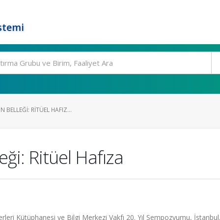
stemi
N BELLEĞI: RITÜEL HAFIZ...
eği: Ritüel Hafıza
leri Kütüphanesi ve Bilgi Merkezi Vakfı 20. Yıl Sempozyumu, İstanbul