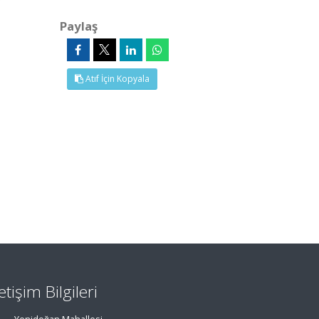
Paylaş
Atıf İçin Kopyala
letişim Bilgileri