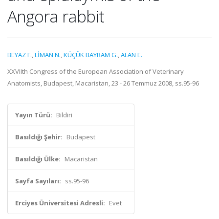
Angora rabbit
BEYAZ F.
,
LİMAN N.
,
KÜÇÜK BAYRAM G.
,
ALAN E.
XXVIIth Congress of the European Association of Veterinary
Anatomists, Budapest, Macaristan, 23 - 26 Temmuz 2008, ss.95-96
Yayın Türü:
Bildiri
Basıldığı Şehir:
Budapest
Basıldığı Ülke:
Macaristan
Sayfa Sayıları:
ss.95-96
Erciyes Üniversitesi Adresli:
Evet