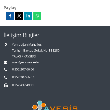
Paylaş
İletişim Bilgileri
Yenidoğan Mahallesi
Turhan Baytop Sokak No:1 38280
TALAS / KAYSERİ
aves@erciyes.edu.tr
0 352 207 66 66
0 352 207 66 67
0 352 437 49 31