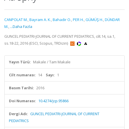
CANPOLAT M.
,
Bayram A. K.
,
Bahadir O.
,
PER H.
,
GÜMÜŞ H.
,
DÜNDAR
M.
,
...Daha Fazla
GUNCEL PEDIATRI-JOURNAL OF CURRENT PEDIATRICS, cilt.14, sa.1,
ss.18-22, 2016 (ESCI, Scopus, TRDizin)
Yayın Türü:
Makale / Tam Makale
Cilt numarası:
14
Sayı:
1
Basım Tarihi:
2016
Doi Numarası:
10.4274/jcp.95866
Dergi Adı:
GUNCEL PEDIATRI-JOURNAL OF CURRENT
PEDIATRICS