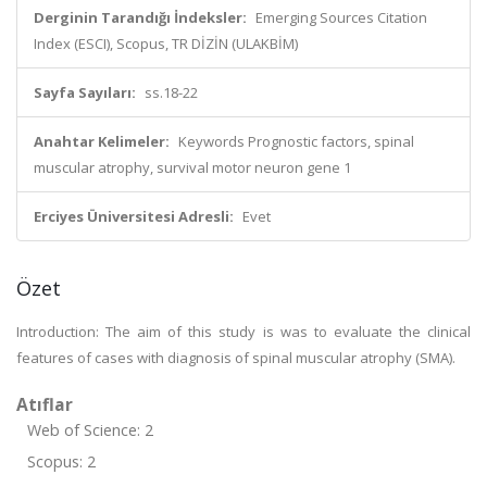
Derginin Tarandığı İndeksler:
Emerging Sources Citation
Index (ESCI), Scopus, TR DİZİN (ULAKBİM)
Sayfa Sayıları:
ss.18-22
Anahtar Kelimeler:
Keywords Prognostic factors, spinal
muscular atrophy, survival motor neuron gene 1
Erciyes Üniversitesi Adresli:
Evet
Özet
Introduction: The aim of this study is was to evaluate the clinical
features of cases with diagnosis of spinal muscular atrophy (SMA).
Atıflar
Web of Science: 2
Scopus: 2