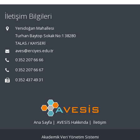
İletişim Bilgileri
Yenidoğan Mahallesi
Turhan Baytop Sokak No:1 38280
TALAS / KAYSERİ
aves@erciyes.edu.tr
0 352 207 66 66
0 352 207 66 67
0 352 437 49 31
Ana Sayfa
|
AVESİS Hakkında
|
İletişim
Akademik Veri Yönetim Sistemi