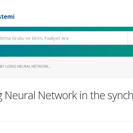
stemi
Y USING NEURAL NETWORK...
ng Neural Network in the sy