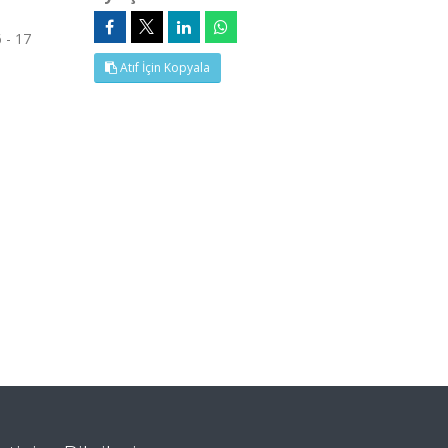
 - 17
Atıf İçin Kopyala