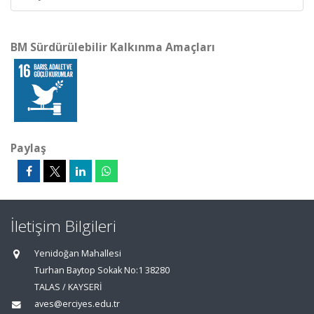
BM Sürdürülebilir Kalkınma Amaçları
Paylaş
İletişim Bilgileri
Yenidoğan Mahallesi
Turhan Baytop Sokak No:1 38280
TALAS / KAYSERİ
aves@erciyes.edu.tr