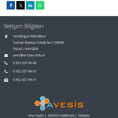
İletişim Bilgileri
Yenidoğan Mahallesi
Turhan Baytop Sokak No:1 38280
TALAS / KAYSERİ
aves@erciyes.edu.tr
0 352 207 66 66
0 352 207 66 67
0 352 437 49 31
Ana Sayfa
|
AVESİS Hakkında
|
İletişim