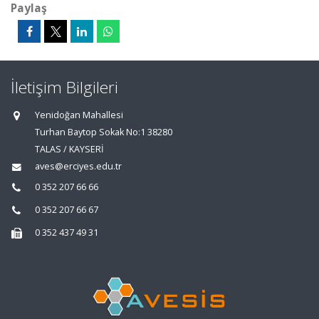
Paylaş
İletişim Bilgileri
Yenidoğan Mahallesi
Turhan Baytop Sokak No:1 38280
TALAS / KAYSERİ
aves@erciyes.edu.tr
0 352 207 66 66
0 352 207 66 67
0 352 437 49 31