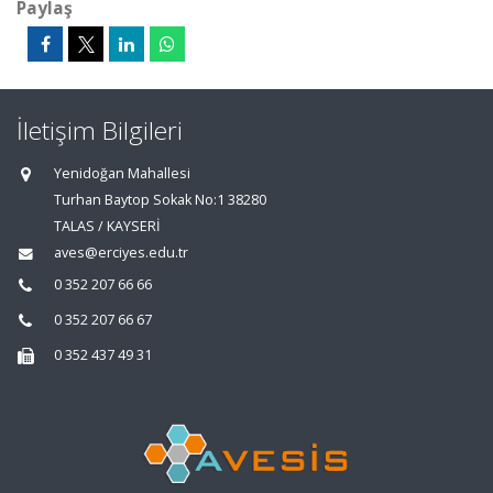
Paylaş
İletişim Bilgileri
Yenidoğan Mahallesi
Turhan Baytop Sokak No:1 38280
TALAS / KAYSERİ
aves@erciyes.edu.tr
0 352 207 66 66
0 352 207 66 67
0 352 437 49 31