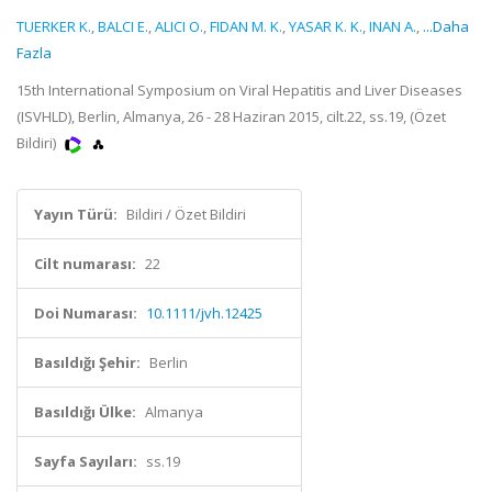
TUERKER K.
,
BALCI E.
,
ALICI O.
,
FIDAN M. K.
,
YASAR K. K.
,
INAN A.
,
...Daha
Fazla
15th International Symposium on Viral Hepatitis and Liver Diseases
(ISVHLD), Berlin, Almanya, 26 - 28 Haziran 2015, cilt.22, ss.19, (Özet
Bildiri)
Yayın Türü:
Bildiri / Özet Bildiri
Cilt numarası:
22
Doi Numarası:
10.1111/jvh.12425
Basıldığı Şehir:
Berlin
Basıldığı Ülke:
Almanya
Sayfa Sayıları:
ss.19