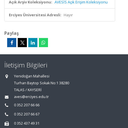
Açık Arşiv Koleksiyonu:
AVESİS Açık Erişim Koleksiyonu
Erciyes Üniversitesi Adresli:
Hayır
Paylaş
İletişim Bilgileri
Yenidoğan Mahallesi
Turhan Baytop Sokak No:1 38280
TALAS / KAYSERİ
aves@erciyes.edu.tr
0 352 207 66 66
0 352 207 66 67
0 352 437 49 31