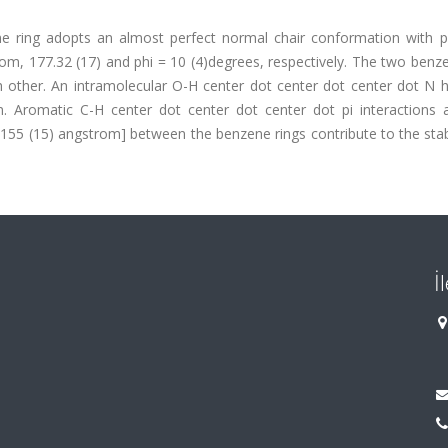
e ring adopts an almost perfect normal chair conformation with p
om, 177.32 (17) and phi = 10 (4)degrees, respectively. The two benz
h other. An intramolecular O-H center dot center dot center dot N 
. Aromatic C-H center dot center dot center dot pi interactions a
.6155 (15) angstrom] between the benzene rings contribute to the stab
İ