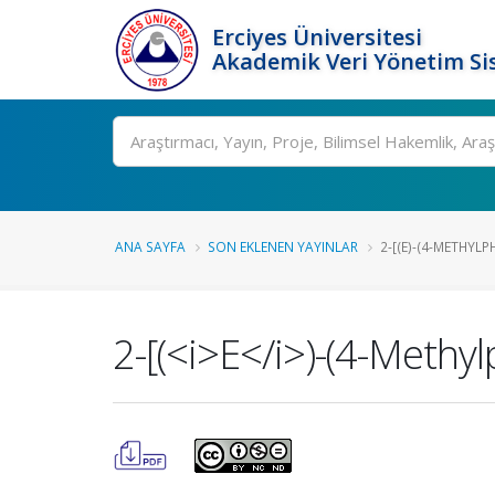
Erciyes Üniversitesi
Akademik Veri Yönetim Si
Ara
ANA SAYFA
SON EKLENEN YAYINLAR
2-[(E)-(4-METHYLP
2-[(<i>E</i>)-(4-Methy