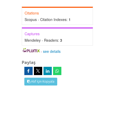
Citations
Scopus - Citation Indexes:
1
Captures
Mendeley - Readers:
3
-
see details
Paylaş
Atıf İçin Kopyala