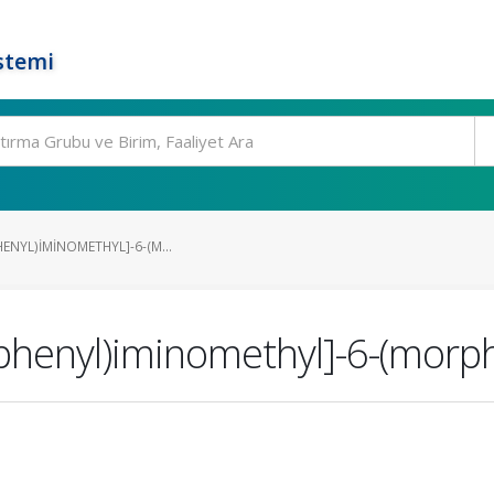
stemi
HENYL)IMINOMETHYL]-6-(M...
lphenyl)iminomethyl]-6-(morp