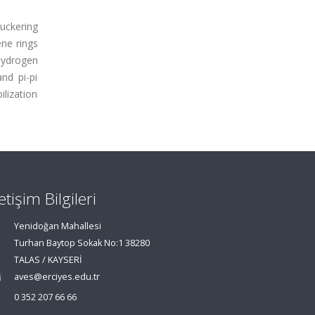
uckering
ene rings
hydrogen
nd pi-pi
ilization
letişim Bilgileri
Yenidoğan Mahallesi
Turhan Baytop Sokak No:1 38280
TALAS / KAYSERİ
aves@erciyes.edu.tr
0 352 207 66 66