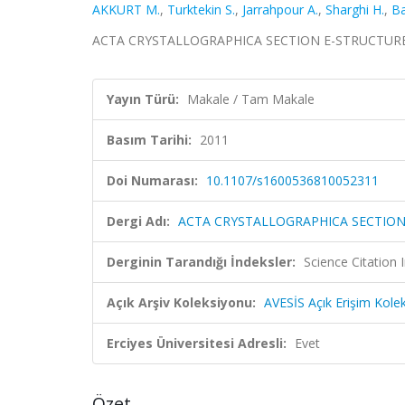
AKKURT M.
,
Turktekin S.
,
Jarrahpour A.
,
Sharghi H.
,
Ba
ACTA CRYSTALLOGRAPHICA SECTION E-STRUCTURE 
Yayın Türü:
Makale / Tam Makale
Basım Tarihi:
2011
Doi Numarası:
10.1107/s1600536810052311
Dergi Adı:
ACTA CRYSTALLOGRAPHICA SECTION
Derginin Tarandığı İndeksler:
Science Citatio
Açık Arşiv Koleksiyonu:
AVESİS Açık Erişim Kole
Erciyes Üniversitesi Adresli:
Evet
Özet