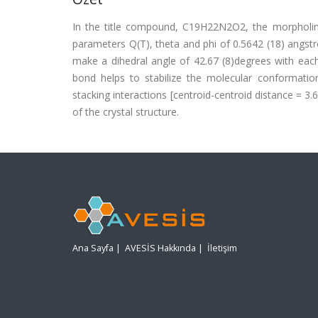
In the title compound, C19H22N2O2, the morpholin
parameters Q(T), theta and phi of 0.5642 (18) angstr
make a dihedral angle of 42.67 (8)degrees with eac
bond helps to stabilize the molecular conformation
stacking interactions [centroid-centroid distance = 3
of the crystal structure.
Ana Sayfa
|
AVESİS Hakkında
|
İletişim