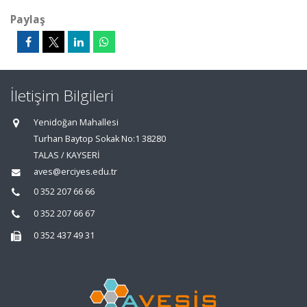
Paylaş
İletişim Bilgileri
Yenidoğan Mahallesi
Turhan Baytop Sokak No:1 38280
TALAS / KAYSERİ
aves@erciyes.edu.tr
0 352 207 66 66
0 352 207 66 67
0 352 437 49 31