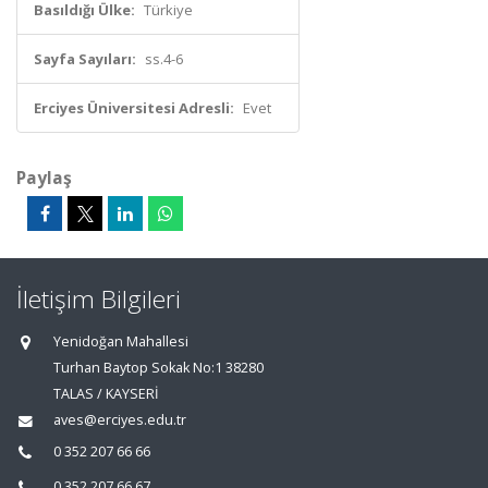
Basıldığı Ülke:
Türkiye
Sayfa Sayıları:
ss.4-6
Erciyes Üniversitesi Adresli:
Evet
Paylaş
İletişim Bilgileri
Yenidoğan Mahallesi
Turhan Baytop Sokak No:1 38280
TALAS / KAYSERİ
aves@erciyes.edu.tr
0 352 207 66 66
0 352 207 66 67