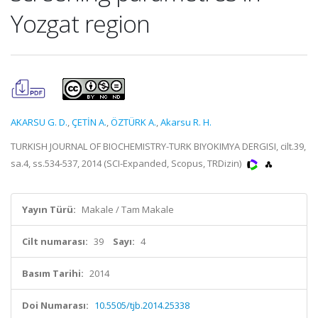
Yozgat region
AKARSU G. D.
,
ÇETİN A.
,
ÖZTÜRK A.
,
Akarsu R. H.
TURKISH JOURNAL OF BIOCHEMISTRY-TURK BIYOKIMYA DERGISI, cilt.39,
sa.4, ss.534-537, 2014 (SCI-Expanded, Scopus, TRDizin)
Yayın Türü:
Makale / Tam Makale
Cilt numarası:
39
Sayı:
4
Basım Tarihi:
2014
Doi Numarası:
10.5505/tjb.2014.25338