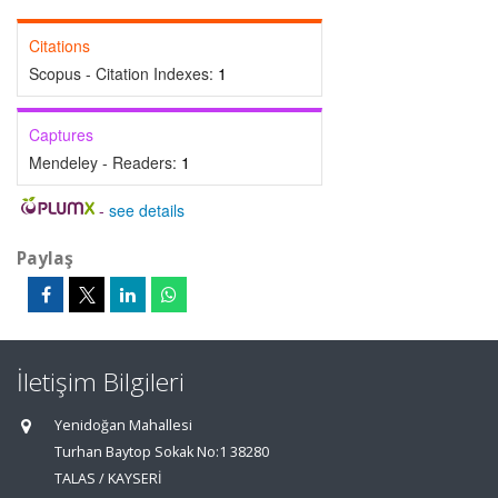
Citations
Scopus - Citation Indexes:
1
Captures
Mendeley - Readers:
1
-
see details
Paylaş
İletişim Bilgileri
Yenidoğan Mahallesi
Turhan Baytop Sokak No:1 38280
TALAS / KAYSERİ