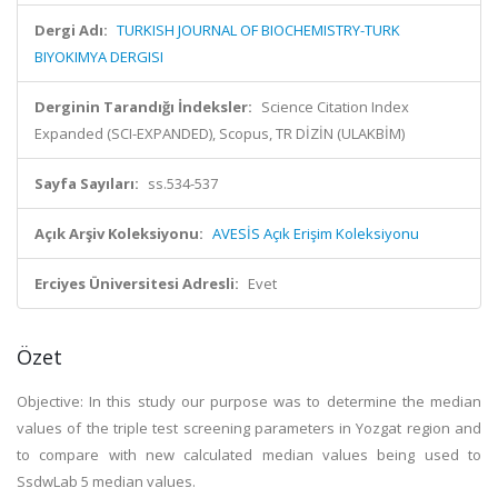
Dergi Adı:
TURKISH JOURNAL OF BIOCHEMISTRY-TURK
BIYOKIMYA DERGISI
Derginin Tarandığı İndeksler:
Science Citation Index
Expanded (SCI-EXPANDED), Scopus, TR DİZİN (ULAKBİM)
Sayfa Sayıları:
ss.534-537
Açık Arşiv Koleksiyonu:
AVESİS Açık Erişim Koleksiyonu
Erciyes Üniversitesi Adresli:
Evet
Özet
Objective: In this study our purpose was to determine the median
values of the triple test screening parameters in Yozgat region and
to compare with new calculated median values being used to
SsdwLab 5 median values.