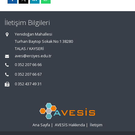
İletişim Bilgileri
Yenidoğan Mahallesi
Turhan Baytop Sokak No:1 38280
TALAS / KAYSERİ
aves@erciyes.edu.tr
0 352 207 66 66
0 352 207 66 67
0 352 437 49 31
Ana Sayfa
|
AVESİS Hakkında
|
İletişim