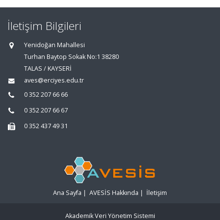
İletişim Bilgileri
Yenidoğan Mahallesi
Turhan Baytop Sokak No:1 38280
TALAS / KAYSERİ
aves@erciyes.edu.tr
0 352 207 66 66
0 352 207 66 67
0 352 437 49 31
Ana Sayfa
|
AVESİS Hakkında
|
İletişim
Akademik Veri Yönetim Sistemi