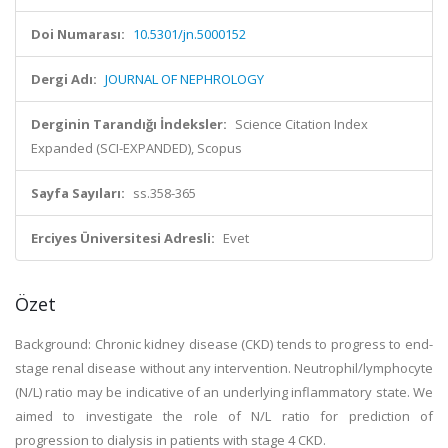
Doi Numarası:
10.5301/jn.5000152
Dergi Adı:
JOURNAL OF NEPHROLOGY
Derginin Tarandığı İndeksler:
Science Citation Index
Expanded (SCI-EXPANDED), Scopus
Sayfa Sayıları:
ss.358-365
Erciyes Üniversitesi Adresli:
Evet
Özet
Background: Chronic kidney disease (CKD) tends to progress to end-
stage renal disease without any intervention. Neutrophil/lymphocyte
(N/L) ratio may be indicative of an underlying inflammatory state. We
aimed to investigate the role of N/L ratio for prediction of
progression to dialysis in patients with stage 4 CKD.