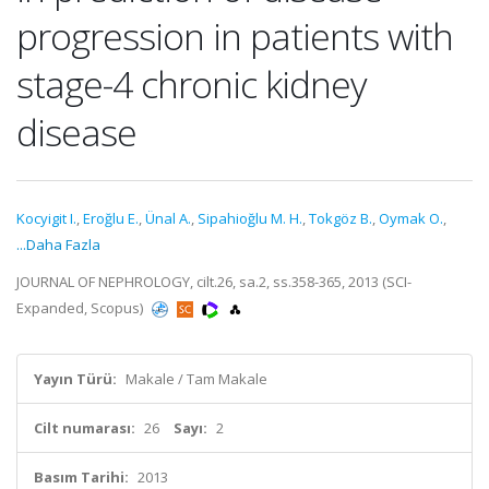
progression in patients with
stage-4 chronic kidney
disease
Kocyigit I.
,
Eroğlu E.
,
Ünal A.
,
Sipahioğlu M. H.
,
Tokgöz B.
,
Oymak O.
,
...Daha Fazla
JOURNAL OF NEPHROLOGY, cilt.26, sa.2, ss.358-365, 2013 (SCI-
Expanded, Scopus)
Yayın Türü:
Makale / Tam Makale
Cilt numarası:
26
Sayı:
2
Basım Tarihi:
2013