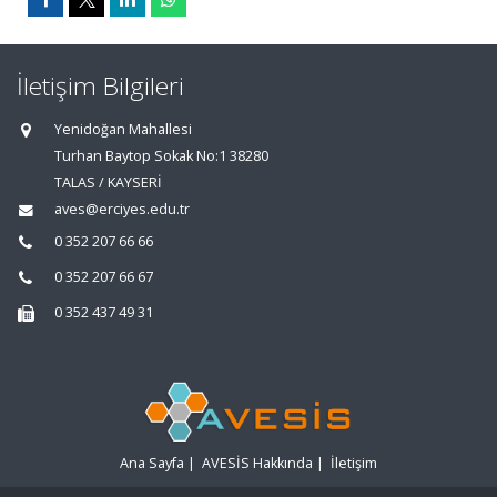
İletişim Bilgileri
Yenidoğan Mahallesi
Turhan Baytop Sokak No:1 38280
TALAS / KAYSERİ
aves@erciyes.edu.tr
0 352 207 66 66
0 352 207 66 67
0 352 437 49 31
Ana Sayfa
|
AVESİS Hakkında
|
İletişim