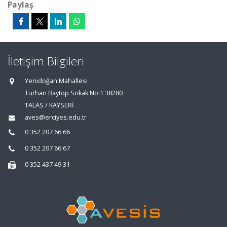
Paylaş
İletişim Bilgileri
Yenidoğan Mahallesi
Turhan Baytop Sokak No:1 38280
TALAS / KAYSERİ
aves@erciyes.edu.tr
0 352 207 66 66
0 352 207 66 67
0 352 437 49 31