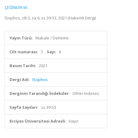
ÇEĞİNDİR M.
ISophos, cilt.3, sa.6, ss.39-53, 2021 (Hakemli Dergi)
Yayın Türü:
Makale / Derleme
Cilt numarası:
3
Sayı:
6
Basım Tarihi:
2021
Dergi Adı:
ISophos
Derginin Tarandığı İndeksler:
Other Indexes
Sayfa Sayıları:
ss.39-53
Erciyes Üniversitesi Adresli:
Hayır