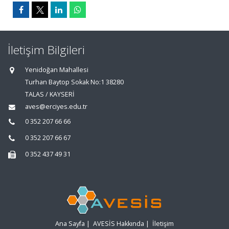
İletişim Bilgileri
Yenidoğan Mahallesi
Turhan Baytop Sokak No:1 38280
TALAS / KAYSERİ
aves@erciyes.edu.tr
0 352 207 66 66
0 352 207 66 67
0 352 437 49 31
Ana Sayfa
|
AVESİS Hakkında
|
İletişim