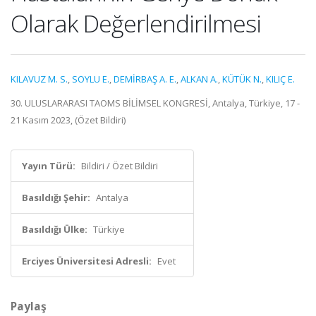
Olarak Değerlendirilmesi
KILAVUZ M. S.
,
SOYLU E.
,
DEMİRBAŞ A. E.
,
ALKAN A.
,
KÜTÜK N.
,
KILIÇ E.
30. ULUSLARARASI TAOMS BİLİMSEL KONGRESİ, Antalya, Türkiye, 17 -
21 Kasım 2023, (Özet Bildiri)
Yayın Türü:
Bildiri / Özet Bildiri
Basıldığı Şehir:
Antalya
Basıldığı Ülke:
Türkiye
Erciyes Üniversitesi Adresli:
Evet
Paylaş