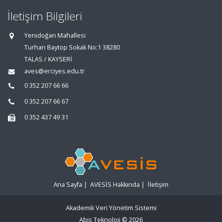
İletişim Bilgileri
Yenidoğan Mahallesi
Turhan Baytop Sokak No:1 38280
TALAS / KAYSERİ
aves@erciyes.edu.tr
0 352 207 66 66
0 352 207 66 67
0 352 437 49 31
Ana Sayfa
|
AVESİS Hakkında
|
İletişim
Akademik Veri Yönetim Sistemi
Abis Teknoloji
© 2026