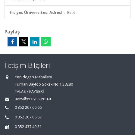
Erciyes Üniversitesi Adresli:
Evet
Paylaş
İletişim Bilgileri
Yenidoğan Mahallesi
Turhan Baytop Sokak No:1 38280
TALAS / KAYSERİ
aves@erciyes.edu.tr
0 352 207 66 66
0 352 207 66 67
0 352 437 49 31