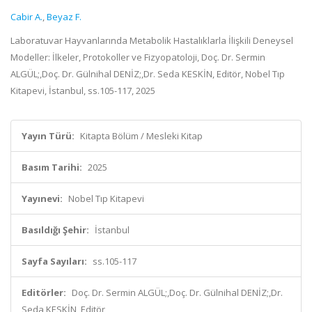
Cabir A.
,
Beyaz F.
Laboratuvar Hayvanlarında Metabolik Hastalıklarla İlişkili Deneysel
Modeller: İlkeler, Protokoller ve Fizyopatoloji, Doç. Dr. Sermin
ALGÜL;,Doç. Dr. Gülnihal DENİZ;,Dr. Seda KESKİN, Editör, Nobel Tıp
Kitapevi, İstanbul, ss.105-117, 2025
Yayın Türü:
Kitapta Bölüm / Mesleki Kitap
Basım Tarihi:
2025
Yayınevi:
Nobel Tıp Kitapevi
Basıldığı Şehir:
İstanbul
Sayfa Sayıları:
ss.105-117
Editörler:
Doç. Dr. Sermin ALGÜL;,Doç. Dr. Gülnihal DENİZ;,Dr.
Seda KESKİN, Editör